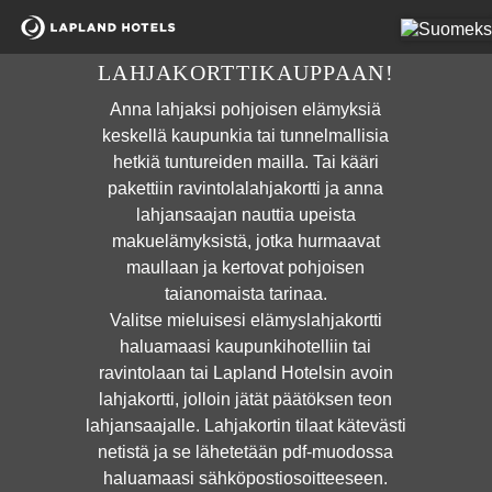
Ostoskoriin lisätty: {0}, Nykyinen määrä: {1}
Ostoskori tyhjennetty
TERVETULOA
Ostoskorin tuotteiden määrää kasvatettu: {0}, Nykyinen määrä: {
LAHJAKORTTIKAUPPAAN!
Ostoskorin tuotteiden määrää vähennetty: {0}, Nykyinen määrä: 
Anna lahjaksi pohjoisen elämyksiä
Ponnahdusikkuna avattu: Käyttöehdot.
keskellä kaupunkia tai tunnelmallisia
Ponnahdusikkuna avattu: Tietosuojakäytännöt.
hetkiä tuntureiden mailla. Tai kääri
Muokkaa lahjakorttia, Ladataan
pakettiin ravintolalahjakortti ja anna
Muokkaa lahjakorttia, Ladattu
lahjansaajan nauttia upeista
Muokkaa lahjakorttia, Suljetaan
makuelämyksistä, jotka hurmaavat
Muokkaa lahjakorttia, Suljettu
maullaan ja kertovat pohjoisen
taianomaista tarinaa.
Valitse mieluisesi elämyslahjakortti
haluamaasi kaupunkihotelliin tai
ravintolaan tai Lapland Hotelsin avoin
lahjakortti, jolloin jätät päätöksen teon
lahjansaajalle. Lahjakortin tilaat kätevästi
netistä ja se lähetetään pdf-muodossa
haluamaasi sähköpostiosoitteeseen.