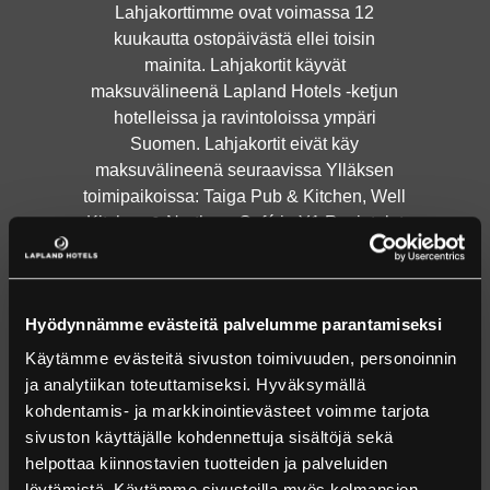
Lahjakorttimme ovat voimassa 12
kuukautta ostopäivästä ellei toisin
mainita. Lahjakortit käyvät
maksuvälineenä Lapland Hotels -ketjun
hotelleissa ja ravintoloissa ympäri
Suomen. Lahjakortit eivät käy
maksuvälineenä seuraavissa Ylläksen
toimipaikoissa: Taiga Pub & Kitchen, Well
Kitchen & Northern Café ja Y1 Ravintolat
sekä Lapland Hotels SnowVillagen
pääsyliput.
Hyödynnämme evästeitä palvelumme parantamiseksi
KAIKKI TUOTTEET
Käytämme evästeitä sivuston toimivuuden, personoinnin
ja analytiikan toteuttamiseksi. Hyväksymällä
kohdentamis- ja markkinointievästeet voimme tarjota
ONKO SINULLA KOODI?
sivuston käyttäjälle kohdennettuja sisältöjä sekä
helpottaa kiinnostavien tuotteiden ja palveluiden
löytämistä. Käytämme sivustoilla myös kolmansien