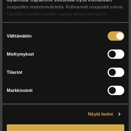
osapuolien mainosevästeitä. Kolmannet osapuolet voivat
AAMIAISLAHJAKORTTI ARENA
käyttää evästeen kautta saatuja tietoja itsenäisiin
käyttötarkoituksiin. Evästeasetuksia voi koska tahansa
muuttaa asetuksista.
Suostumuksen
Välttämätön
valinta
Mieltymykset
Tilastot
29 EUR
alk.
Markkinointi
Palkittu pohjoisen makujen aamiainen valitulle
henkilömäärälle.
Näytä tiedot