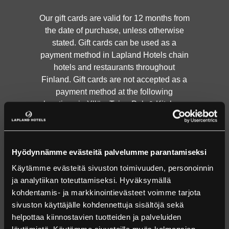
Our gift cards are valid for 12 months from
the date of purchase, unless otherwise
stated. Gift cards can be used as a
payment method in Lapland Hotels chain
hotels and restaurants throughout
Finland. Gift cards are not accepted as a
payment method at the following
locations in Ylläs: Taiga Pub & Kitchen,
Well Kitchen & Northern Café, Y1
Restaurants, and Lapland Hotels
SnowVillage tickets.
Hyödynnämme evästeitä palvelumme parantamiseksi
Käytämme evästeitä sivuston toimivuuden, personoinnin
ALL PRODUCTS
ja analytiikan toteuttamiseksi. Hyväksymällä
kohdentamis- ja markkinointievästeet voimme tarjota
sivuston käyttäjälle kohdennettuja sisältöjä sekä
DO YOU HAVE A CODE?
helpottaa kiinnostavien tuotteiden ja palveluiden