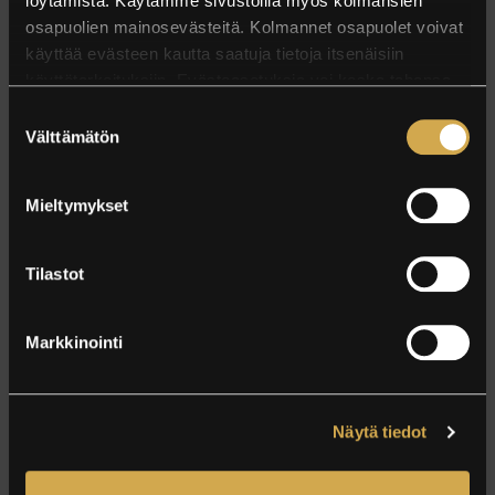
löytämistä. Käytämme sivustoilla myös kolmansien
osapuolien mainosevästeitä. Kolmannet osapuolet voivat
käyttää evästeen kautta saatuja tietoja itsenäisiin
BREAKFAST GIFT CARD KUOPIO
käyttötarkoituksiin. Evästeasetuksia voi koska tahansa
muuttaa asetuksista.
Suostumuksen
Välttämätön
valinta
Mieltymykset
Tilastot
29 EUR
Markkinointi
from
Award-winning breakfast with northern flavors for the
selected number of people.
Näytä tiedot