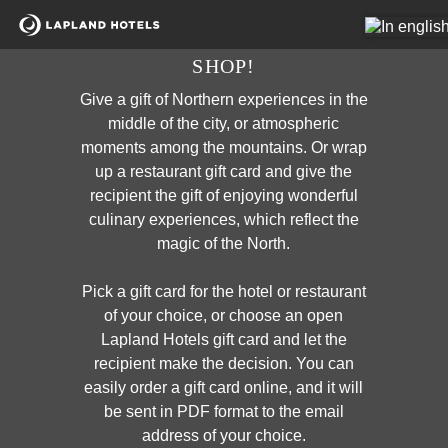
Cart Item Added: {0}, Current Quantity: {1}
Shopping Cart cleared
WELCOME TO THE GIFT CARD
Cart Item Increased: {0}, Current Quantity: {1}
SHOP!
Cart Item Decreased: {0}, Current Quantity: {1}
Give a gift of Northern experiences in the
Pop-up opened: Terms and Conditions.
middle of the city, or atmospheric
Pop-up opened: Data protection policies.
moments among the mountains. Or wrap
Edit GiftCard Loading
up a restaurant gift card and give the
Edit GiftCard Loaded
recipient the gift of enjoying wonderful
Edit GiftCard closing
culinary experiences, which reflect the
Edit GiftCard closed
magic of the North.
Pick a gift card for the hotel or restaurant
of your choice, or choose an open
Lapland Hotels gift card and let the
recipient make the decision. You can
easily order a gift card online, and it will
be sent in PDF format to the email
address of your choice.